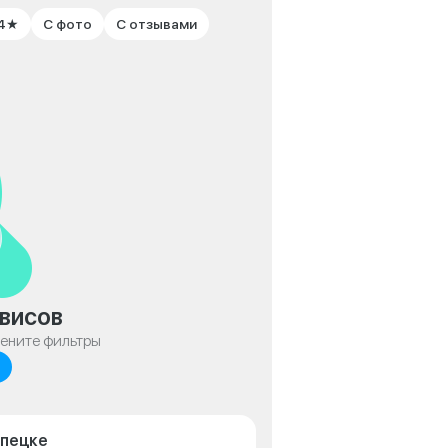
 4★
С фото
С отзывами
висов
мените фильтры
ипецке