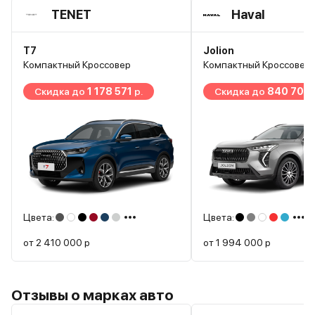
TENET
Haval
T7
Jolion
Компактный Кроссовер
Компактный Кроссовер
Скидка до
1 178 571
р.
Скидка до
840 700
Цвета:
Цвета:
от
2 410 000
р
от
1 994 000
р
Отзывы о марках авто