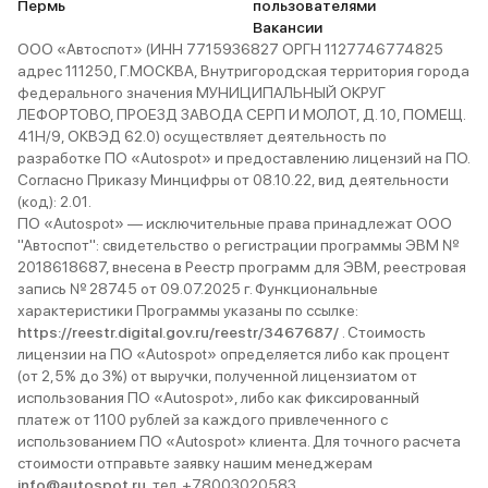
Пермь
пользователями
Вакансии
ООО «Автоспот» (ИНН 7715936827 ОРГН 1127746774825
адрес 111250, Г.МОСКВА, Внутригородская территория города
федерального значения МУНИЦИПАЛЬНЫЙ ОКРУГ
ЛЕФОРТОВО, ПРОЕЗД ЗАВОДА СЕРП И МОЛОТ, Д. 10, ПОМЕЩ.
41Н/9, ОКВЭД 62.0) осуществляет деятельность по
разработке ПО «Autospot» и предоставлению лицензий на ПО.
Согласно Приказу Минцифры от 08.10.22, вид деятельности
(код): 2.01.
ПО «Autospot» — исключительные права принадлежат ООО
"Автоспот": свидетельство о регистрации программы ЭВМ №
2018618687, внесена в Реестр программ для ЭВМ, реестровая
запись № 28745 от 09.07.2025 г. Функциональные
характеристики Программы указаны по ссылке:
https://reestr.digital.gov.ru/reestr/3467687/
. Стоимость
лицензии на ПО «Autospot» определяется либо как процент
(от 2,5% до 3%) от выручки, полученной лицензиатом от
использования ПО «Autospot», либо как фиксированный
платеж от 1100 рублей за каждого привлеченного с
использованием ПО «Autospot» клиента. Для точного расчета
стоимости отправьте заявку нашим менеджерам
info@autospot.ru
, тел. +78003020583