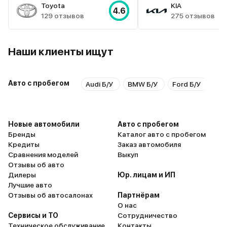
Toyota
KIA
4.6
129 отзывов
275 отзывов
Наши клиенты ищут
Авто с пробегом
Audi Б/У
BMW Б/У
Ford Б/У
Hyu
Новые автомобили
Авто с пробегом
Бренды
Каталог авто с пробегом
Кредиты
Заказ автомобиля
Сравнения моделей
Выкуп
Отзывы об авто
Дилеры
Юр. лицам и ИП
Лучшие авто
Отзывы об автосалонах
Партнёрам
О нас
Сервисы и ТО
Сотрудничество
Техническое обслуживание
Контакты