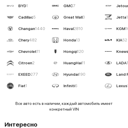
BYD
1
GMC
7
Jetou
Cadillac
5
Great Wall
3
Jetta
1
Changan
1440
Haval
2810
KGM
1
Chery
482
Honda
13
KIA
52
Chevrolet
11
Hongqi
120
Knews
Citroen
2
HuangHai
11
LADA
EXEED
277
Hyundai
190
Land 
Fiat
1
Infiniti
6
Lexus
Все авто есть в наличии, каждый автомобиль имеет
конкретный VIN
Интересно