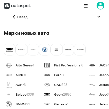
Главная
Назад
Марки новых авто
Aito Seres
4
Fiat Professional
6
JAC
2
Audi
91
Ford
8
Jaeco
Avatr
3
GAC
523
Jagua
Belgee
1339
Geely
2680
Jeep
3
BMW
423
Genesis
1
Jelan