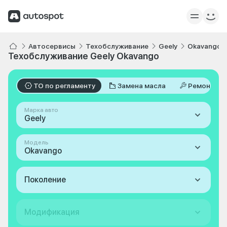
Автосервисы
Техобслуживание
Geely
Okavango
Техобслуживание Geely Okavango
ТО по регламенту
Замена масла
Ремонт
Марка авто
Geely
Модель
Okavango
Поколение
Модификация