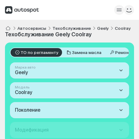
Автосервисы
Техобслуживание
Geely
Coolray
Техобслуживание Geely Coolray
ТО по регламенту
Замена масла
Ремонт
Марка авто
Geely
Модель
Coolray
Поколение
Модификация