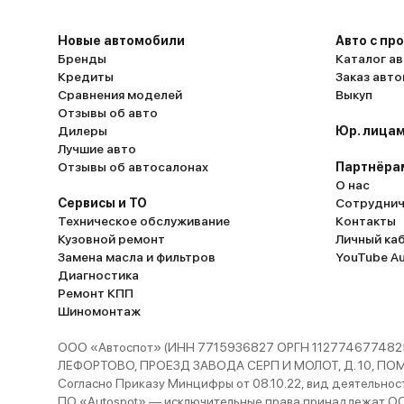
Новые автомобили
Авто с пр
Бренды
Каталог ав
Кредиты
Заказ авт
Сравнения моделей
Выкуп
Отзывы об авто
Дилеры
Юр. лицам
Лучшие авто
Отзывы об автосалонах
Партнёра
О нас
Сервисы и ТО
Сотруднич
Техническое обслуживание
Контакты
Кузовной ремонт
Личный ка
Замена масла и фильтров
YouTube A
Диагностика
Ремонт КПП
Шиномонтаж
ООО «Автоспот» (ИНН 7715936827 ОРГН 1127746774825
ЛЕФОРТОВО, ПРОЕЗД ЗАВОДА СЕРП И МОЛОТ, Д. 10, ПОМЕЩ
Согласно Приказу Минцифры от 08.10.22, вид деятельности
ПО «Autospot» — исключительные права принадлежат ООО