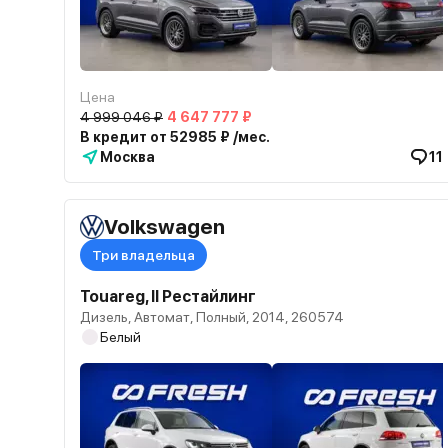
Цена
4 999 046 ₽
4 647 777 ₽
В кредит от 52985 ₽ /мес.
Москва
11
Volkswagen
Три владельца
Touareg, II Рестайлинг
Дизель, Автомат, Полный, 2014, 260574
Белый