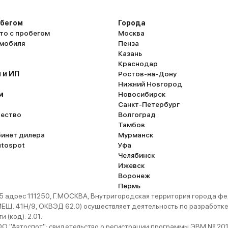
обегом
Города
то с пробегом
Москва
омобиля
Пенза
Казань
Краснодар
 и ИП
Ростов-на-Дону
Нижний Новгород
м
Новосибирск
Санкт-Петербург
ество
Волгоград
Тамбов
бинет дилера
Мурманск
utospot
Уфа
Челябинск
Ижевск
Воронеж
Пермь
 адрес 111250, Г.МОСКВА, Внутригородская территория города
. 41Н/9, ОКВЭД 62.0) осуществляет деятельность по разработке 
 (код): 2.01.
 "Автоспот": свидетельство о регистрации программы ЭВМ № 201