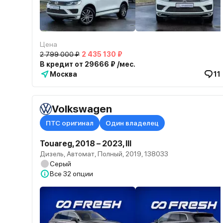
Цена
2 799 000 ₽
2 435 130 ₽
В кредит от 29666 ₽ /мес.
Москва
11
Volkswagen
ПТС оригинал
Один владелец
Touareg, 2018 – 2023, III
Дизель, Автомат, Полный, 2019, 138033
Серый
Все
32 опции