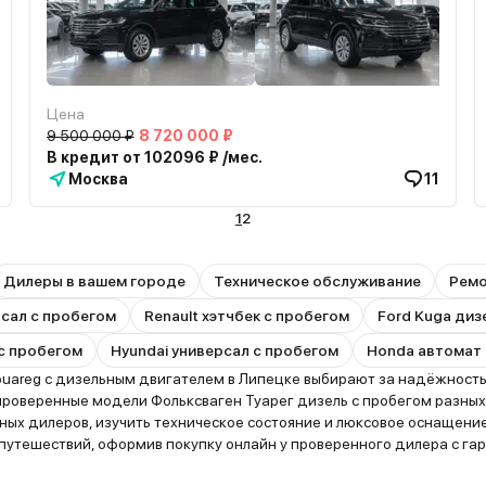
Цена
9 500 000 ₽
8 720 000 ₽
В кредит от 102096 ₽ /мес.
Москва
11
1
2
Дилеры в вашем городе
Техническое обслуживание
Рем
рсал с пробегом
Renault хэтчбек с пробегом
Ford Kuga диз
 с пробегом
Hyundai универсал с пробегом
Honda автомат 
areg с дизельным двигателем в Липецке выбирают за надёжность
 проверенные модели Фольксваген Туарег дизель с пробегом разных
ных дилеров, изучить техническое состояние и люксовое оснащен
путешествий, оформив покупку онлайн у проверенного дилера с гар