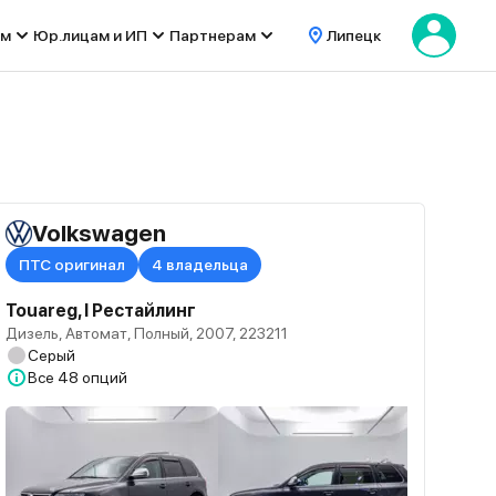
ом
Юр.лицам и ИП
Партнерам
Липецк
Volkswagen
ПТС оригинал
4 владельца
Touareg, I Рестайлинг
Дизель, Автомат, Полный, 2007, 223211
Серый
Все
48 опций