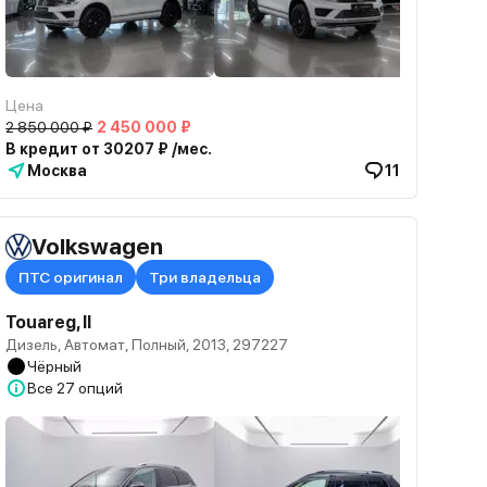
Цена
2 850 000 ₽
2 450 000 ₽
В кредит от 30207 ₽ /мес.
Москва
11
Volkswagen
ПТС оригинал
Три владельца
Touareg, II
Дизель, Автомат, Полный, 2013, 297227
Чёрный
Все
27 опций