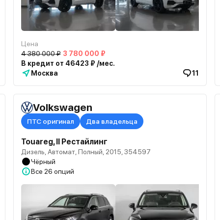
Цена
4 380 000 ₽
3 780 000 ₽
В кредит от 46423 ₽ /мес.
Москва
11
Volkswagen
ПТС оригинал
Два владельца
Touareg, II Рестайлинг
Дизель, Автомат, Полный, 2015, 354597
Чёрный
Все
26 опций