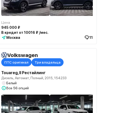
Цена
945 000 ₽
В кредит от 10016 ₽ /мес.
Москва
11
Volkswagen
ПТС оригинал
Три владельца
Touareg, II Рестайлинг
Дизель, Автомат, Полный, 2015, 154233
Белый
Все
56 опций