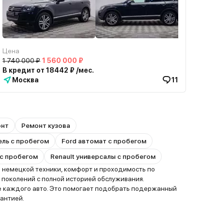
Цена
1 740 000 ₽
1 560 000 ₽
В кредит от 18442 ₽ /мес.
Москва
11
онт
Ремонт кузова
ель с пробегом
Ford автомат с пробегом
с пробегом
Renault универсалы с пробегом
 немецкой техники, комфорт и проходимость по
 поколений с полной историей обслуживания.
ие каждого авто. Это помогает подобрать подержанный
антией.