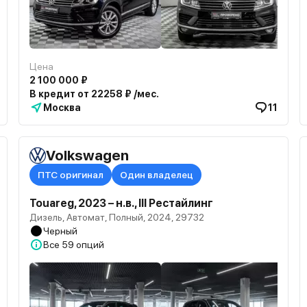
Цена
2 100 000 ₽
В кредит от 22258 ₽ /мес.
Москва
11
Volkswagen
ПТС оригинал
Один владелец
Touareg, 2023 – н.в., III Рестайлинг
Дизель, Автомат, Полный, 2024, 29732
Черный
Все
59 опций