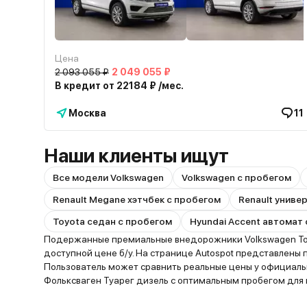
Цена
2 093 055 ₽
2 049 055 ₽
В кредит от 22184 ₽ /мес.
Москва
11
Наши клиенты ищут
Все модели Volkswagen
Volkswagen с пробегом
Renault Megane хэтчбек с пробегом
Renault униве
Toyota седан с пробегом
Hyundai Accent автомат
Подержанные премиальные внедорожники Volkswagen Tou
доступной цене б/у. На странице Autospot представлены
Пользователь может сравнить реальные цены у официаль
Фольксваген Туарег дизель с оптимальным пробегом для 