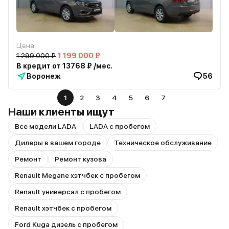
Цена
1 299 000 ₽
1 199 000 ₽
В кредит от 13768 ₽ /мес.
Воронеж
56
1
2
3
4
5
6
7
Наши клиенты ищут
Все модели LADA
LADA с пробегом
Дилеры в вашем городе
Техническое обслуживание
Ремонт
Ремонт кузова
Renault Megane хэтчбек с пробегом
Renault универсал с пробегом
Renault хэтчбек с пробегом
Ford Kuga дизель с пробегом