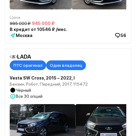
Цена
995 000 ₽
945 000 ₽
В кредит от 10546 ₽ /мес.
Москва
56
LADA
ПТС оригинал
Один владелец
Vesta SW Cross, 2015 – 2022, I
Бензин, Робот, Передний, 2017, 115472
Чёрный
Все
30 опций