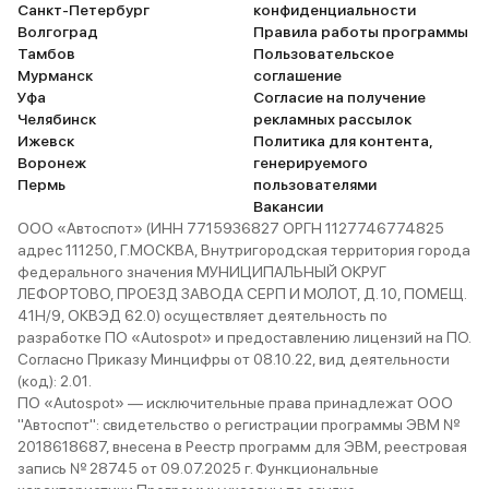
Санкт-Петербург
конфиденциальности
Волгоград
Правила работы программы
Тамбов
Пользовательское
Мурманск
соглашение
Уфа
Согласие на получение
Челябинск
рекламных рассылок
Ижевск
Политика для контента,
Воронеж
генерируемого
Пермь
пользователями
Вакансии
ООО «Автоспот» (ИНН 7715936827 ОРГН 1127746774825
адрес 111250, Г.МОСКВА, Внутригородская территория города
федерального значения МУНИЦИПАЛЬНЫЙ ОКРУГ
ЛЕФОРТОВО, ПРОЕЗД ЗАВОДА СЕРП И МОЛОТ, Д. 10, ПОМЕЩ.
41Н/9, ОКВЭД 62.0) осуществляет деятельность по
разработке ПО «Autospot» и предоставлению лицензий на ПО.
Согласно Приказу Минцифры от 08.10.22, вид деятельности
(код): 2.01.
ПО «Autospot» — исключительные права принадлежат ООО
"Автоспот": свидетельство о регистрации программы ЭВМ №
2018618687, внесена в Реестр программ для ЭВМ, реестровая
запись № 28745 от 09.07.2025 г. Функциональные