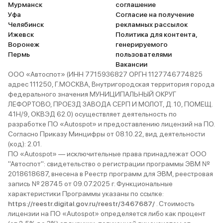
Мурманск
соглашение
Уфа
Согласие на получение
Челябинск
рекламных рассылок
Ижевск
Политика для контента,
Воронеж
генерируемого
Пермь
пользователями
Вакансии
ООО «Автоспот» (ИНН 7715936827 ОРГН 1127746774825
адрес 111250, Г.МОСКВА, Внутригородская территория города
федерального значения МУНИЦИПАЛЬНЫЙ ОКРУГ
ЛЕФОРТОВО, ПРОЕЗД ЗАВОДА СЕРП И МОЛОТ, Д. 10, ПОМЕЩ.
41Н/9, ОКВЭД 62.0) осуществляет деятельность по
разработке ПО «Autospot» и предоставлению лицензий на ПО.
Согласно Приказу Минцифры от 08.10.22, вид деятельности
(код): 2.01.
ПО «Autospot» — исключительные права принадлежат ООО
"Автоспот": свидетельство о регистрации программы ЭВМ №
2018618687, внесена в Реестр программ для ЭВМ, реестровая
запись № 28745 от 09.07.2025 г. Функциональные
характеристики Программы указаны по ссылке:
https://reestr.digital.gov.ru/reestr/3467687/
. Стоимость
лицензии на ПО «Autospot» определяется либо как процент