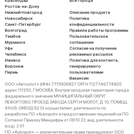
Краснодар
Все города
Ростов-на-Дону
Нижний Новгород
Описание продукта
Новосибирск
Политика
Санкт-Петербург
конфиденциальности
Волгоград
Правила работы программы
Тамбов
Пользовательское
Мурманск
соглашение
Уфа
Согласие на получение
Челябинск
рекламных рассылок
Ижевск
Политика для контента,
Воронеж
генерируемого
Пермь
пользователями
Вакансии
ООО «Автоспот» (ИНН 7715936827 ОРГН 1127746774825
адрес 111250, Г.МОСКВА, Внутригородская территория города
федерального значения МУНИЦИПАЛЬНЫЙ ОКРУГ
ЛЕФОРТОВО, ПРОЕЗД ЗАВОДА СЕРП И МОЛОТ, Д. 10, ПОМЕЩ.
41Н/9, ОКВЭД 62.0) осуществляет деятельность по
разработке ПО «Autospot» и предоставлению лицензий на ПО.
Согласно Приказу Минцифры от 08.10.22, вид деятельности
(код): 2.01.
ПО «Autospot» — исключительные права принадлежат ООО