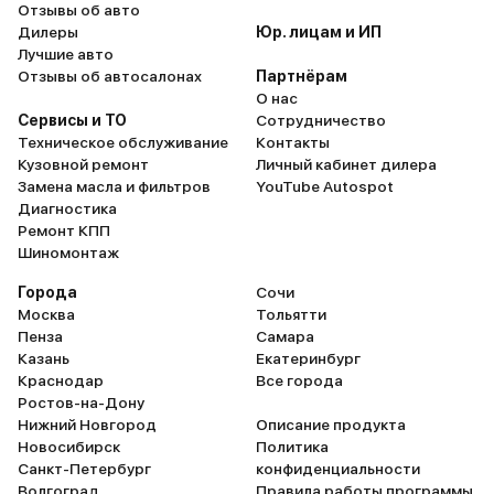
Отзывы об авто
Дилеры
Юр. лицам и ИП
Лучшие авто
Отзывы об автосалонах
Партнёрам
О нас
Сервисы и ТО
Сотрудничество
Техническое обслуживание
Контакты
Кузовной ремонт
Личный кабинет дилера
Замена масла и фильтров
YouTube Autospot
Диагностика
Ремонт КПП
Шиномонтаж
Города
Сочи
Москва
Тольятти
Пенза
Самара
Казань
Екатеринбург
Краснодар
Все города
Ростов-на-Дону
Нижний Новгород
Описание продукта
Новосибирск
Политика
Санкт-Петербург
конфиденциальности
Волгоград
Правила работы программы