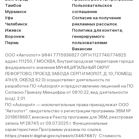
Тамбов
Пользовательское
Мурманск
соглашение
Уфа
Согласие на получение
Челябинск
рекламных рассылок
Ижевск
Политика для контента,
Воронеж
генерируемого
Пермь
пользователями
Вакансии
ООО «Автоспот» (ИНН 7715936827 ОРГН 1127746774825
адрес 111250, Г.МОСКВА, Внутригородская территория города
федерального значения МУНИЦИПАЛЬНЫЙ ОКРУГ
ЛЕФОРТОВО, ПРОЕЗД ЗАВОДА СЕРП И МОЛОТ, Д. 10, ПОМЕЩ.
41Н/9, ОКВЭД 62.0) осуществляет деятельность по
разработке ПО «Autospot» и предоставлению лицензий на ПО.
Согласно Приказу Минцифры от 08.10.22, вид деятельности
(код): 2.01.
ПО «Autospot» — исключительные права принадлежат ООО
"Автоспот": свидетельство о регистрации программы ЭВМ №
2018618687, внесена в Реестр программ для ЭВМ, реестровая
запись № 28745 от 09.07.2025 г. Функциональные
характеристики Программы указаны по ссылке:
https://reestr.digital.gov.ru/reestr/3467687/
. Стоимость