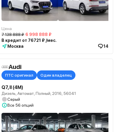
Цена
7 138 888 ₽
6 998 888 ₽
В кредит от 76721 ₽ /мес.
Москва
14
Audi
ПТС оригинал
Один владелец
Q7, II (4M)
Дизель, Автомат, Полный, 2016, 56041
Серый
Все
56 опций