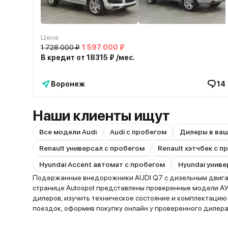
Цена
1 728 000 ₽
1 597 000 ₽
В кредит от 18315 ₽ /мес.
Воронеж
14
Наши клиенты ищут
Все модели Audi
Audi с пробегом
Дилеры в ва
Renault универсал с пробегом
Renault хэтчбек с 
Hyundai Accent автомат с пробегом
Hyundai униве
Подержанные внедорожники AUDI Q7 с дизельным двигате
странице Autospot представлены проверенные модели АУ
дилеров, изучить техническое состояние и комплектаци
поездок, оформив покупку онлайн у проверенного дилера