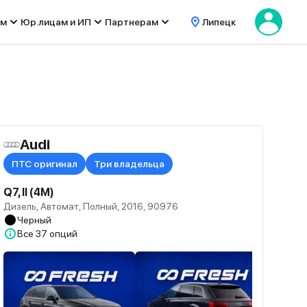
ом
Юр.лицам и ИП
Партнерам
Липецк
Audi
ПТС оригинал
Три владельца
Q7, II (4M)
Дизель, Автомат, Полный, 2016, 90976
Черный
Все
37 опций