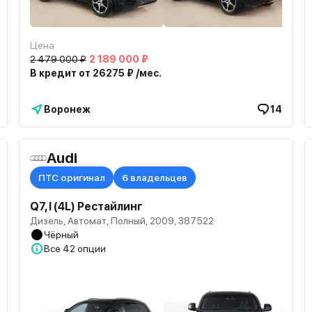
Цена
2 479 000 ₽
2 189 000 ₽
В кредит от 26275 ₽ /мес.
Воронеж
14
Audi
ПТС оригинал
6 владельцев
Q7, I (4L) Рестайлинг
Дизель, Автомат, Полный, 2009, 387522
Чёрный
Все
42 опции