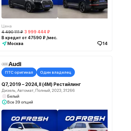
Цена
4 490 111 ₽
3 999 444 ₽
В кредит от 47590 ₽ /мес.
Москва
14
Audi
ПТС оригинал
Один владелец
Q7, 2019 – 2024, II (4M) Рестайлинг
Дизель, Автомат, Полный, 2023, 31266
Белый
Все
39 опций