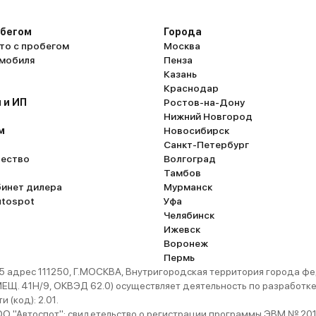
обегом
Города
то с пробегом
Москва
омобиля
Пенза
Казань
Краснодар
 и ИП
Ростов-на-Дону
Нижний Новгород
м
Новосибирск
Санкт-Петербург
ество
Волгоград
Тамбов
бинет дилера
Мурманск
utospot
Уфа
Челябинск
Ижевск
Воронеж
Пермь
 адрес 111250, Г.МОСКВА, Внутригородская территория города
. 41Н/9, ОКВЭД 62.0) осуществляет деятельность по разработке 
 (код): 2.01.
 "Автоспот": свидетельство о регистрации программы ЭВМ № 201