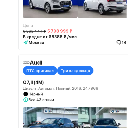
Цена
6 363 444 ₽
5 798 999 ₽
В кредит от 68388 ₽ /мес.
Москва
14
Audi
ПТС оригинал
Три владельца
Q7, II (4M)
Дизель, Автомат, Полный, 2016, 247966
Чёрный
Все
43 опции