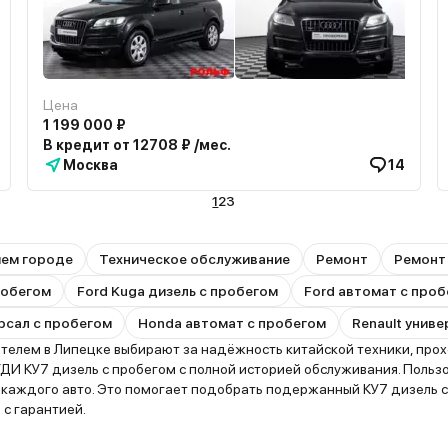
Цена
1 199 000 ₽
В кредит от 12708 ₽ /мес.
Москва
14
1
2
3
шем городе
Техническое обслуживание
Ремонт
Ремонт
пробегом
Ford Kuga дизель с пробегом
Ford автомат с про
рсал с пробегом
Honda автомат с пробегом
Renault унив
лем в Липецке выбирают за надёжность китайской техники, прохо
ДИ КУ7 дизель с пробегом с полной историей обслуживания. Польз
ю каждого авто. Это помогает подобрать подержанный КУ7 дизель 
 с гарантией.