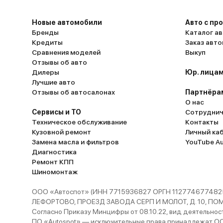
Новые автомобили
Авто с пр
Бренды
Каталог ав
Кредиты
Заказ авт
Сравнения моделей
Выкуп
Отзывы об авто
Дилеры
Юр. лицам
Лучшие авто
Отзывы об автосалонах
Партнёра
О нас
Сервисы и ТО
Сотруднич
Техническое обслуживание
Контакты
Кузовной ремонт
Личный ка
Замена масла и фильтров
YouTube A
Диагностика
Ремонт КПП
Шиномонтаж
ООО «Автоспот» (ИНН 7715936827 ОРГН 1127746774825
ЛЕФОРТОВО, ПРОЕЗД ЗАВОДА СЕРП И МОЛОТ, Д. 10, ПОМЕЩ
Согласно Приказу Минцифры от 08.10.22, вид деятельности
ПО «Autospot» — исключительные права принадлежат ООО