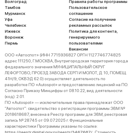
Волгоград
Правила работы программы
Тамбов
Пользовательское
Мурманск
соглашение
Уфа
Согласие на получение
Челябинск
рекламных рассылок
Ижевск
Политика для контента,
Воронеж
генерируемого
Пермь
пользователями
Вакансии
ООО «Автоспот» (ИНН 7715936827 ОРГН 1127746774825
адрес 111250, Г.МОСКВА, Внутригородская территория города
федерального значения МУНИЦИПАЛЬНЫЙ ОКРУГ
ЛЕФОРТОВО, ПРОЕЗД ЗАВОДА СЕРП И МОЛОТ, Д. 10, ПОМЕЩ.
41Н/9, ОКВЭД 62.0) осуществляет деятельность по
разработке ПО «Autospot» и предоставлению лицензий на ПО.
Согласно Приказу Минцифры от 08.10.22, вид деятельности
(код): 2.01.
ПО «Autospot» — исключительные права принадлежат ООО
"Автоспот": свидетельство о регистрации программы ЭВМ №
2018618687, внесена в Реестр программ для ЭВМ, реестровая
запись № 28745 от 09.07.2025 г. Функциональные
характеристики Программы указаны по ссылке:
https://reestr.digital.gov.ru/reestr/3467687/
. Стоимость