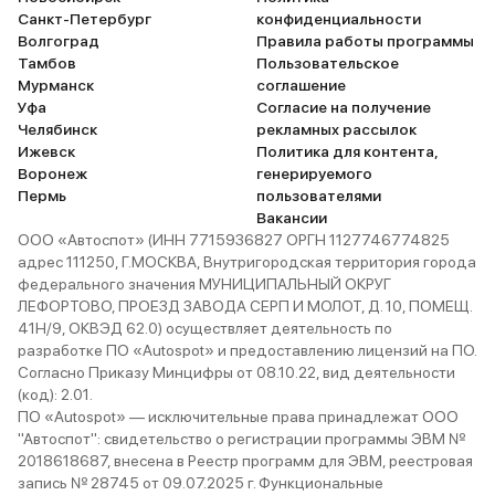
Санкт-Петербург
конфиденциальности
Волгоград
Правила работы программы
Тамбов
Пользовательское
Мурманск
соглашение
Уфа
Согласие на получение
Челябинск
рекламных рассылок
Ижевск
Политика для контента,
Воронеж
генерируемого
Пермь
пользователями
Вакансии
ООО «Автоспот» (ИНН 7715936827 ОРГН 1127746774825
адрес 111250, Г.МОСКВА, Внутригородская территория города
федерального значения МУНИЦИПАЛЬНЫЙ ОКРУГ
ЛЕФОРТОВО, ПРОЕЗД ЗАВОДА СЕРП И МОЛОТ, Д. 10, ПОМЕЩ.
41Н/9, ОКВЭД 62.0) осуществляет деятельность по
разработке ПО «Autospot» и предоставлению лицензий на ПО.
Согласно Приказу Минцифры от 08.10.22, вид деятельности
(код): 2.01.
ПО «Autospot» — исключительные права принадлежат ООО
"Автоспот": свидетельство о регистрации программы ЭВМ №
2018618687, внесена в Реестр программ для ЭВМ, реестровая
запись № 28745 от 09.07.2025 г. Функциональные