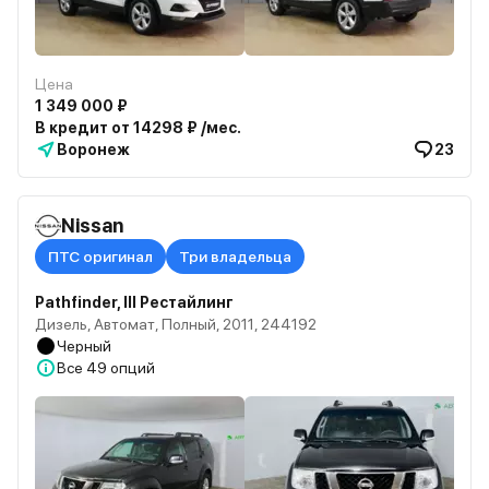
Цена
1 349 000 ₽
В кредит от 14298 ₽ /мес.
Воронеж
23
Nissan
ПТС оригинал
Три владельца
Pathfinder, III Рестайлинг
Дизель, Автомат, Полный, 2011, 244192
Черный
Все
49 опций