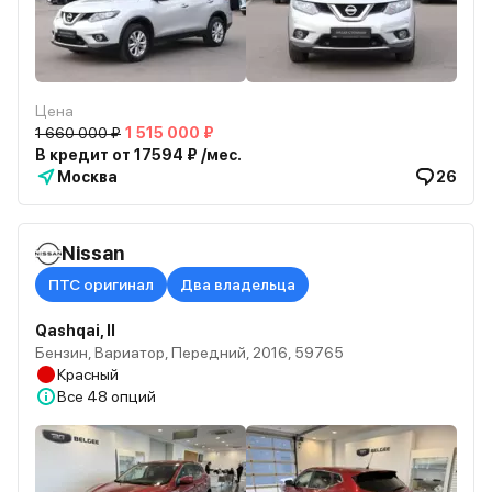
Цена
1 660 000 ₽
1 515 000 ₽
В кредит от 17594 ₽ /мес.
Москва
26
Nissan
ПТС оригинал
Два владельца
Qashqai, II
Бензин, Вариатор, Передний, 2016, 59765
Красный
Все
48 опций