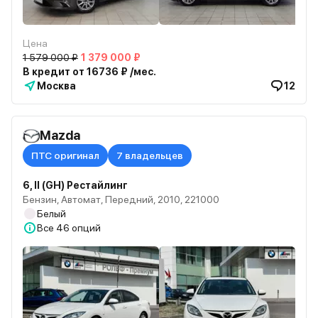
Цена
1 579 000 ₽
1 379 000 ₽
В кредит от 16736 ₽ /мес.
Москва
12
Mazda
ПТС оригинал
7 владельцев
6, II (GH) Рестайлинг
Бензин, Автомат, Передний, 2010, 221000
Белый
Все
46 опций