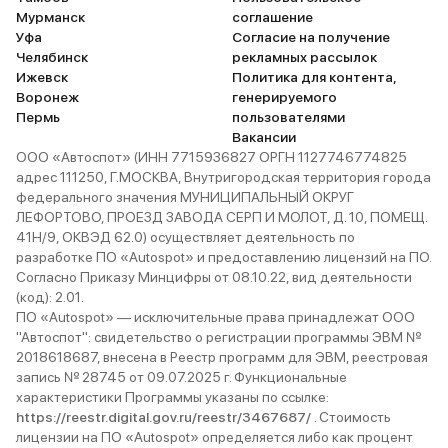
Мурманск
соглашение
Уфа
Согласие на получение
Челябинск
рекламных рассылок
Ижевск
Политика для контента,
Воронеж
генерируемого
Пермь
пользователями
Вакансии
ООО «Автоспот» (ИНН 7715936827 ОРГН 1127746774825
адрес 111250, Г.МОСКВА, Внутригородская территория города
федерального значения МУНИЦИПАЛЬНЫЙ ОКРУГ
ЛЕФОРТОВО, ПРОЕЗД ЗАВОДА СЕРП И МОЛОТ, Д. 10, ПОМЕЩ.
41Н/9, ОКВЭД 62.0) осуществляет деятельность по
разработке ПО «Autospot» и предоставлению лицензий на ПО.
Согласно Приказу Минцифры от 08.10.22, вид деятельности
(код): 2.01.
ПО «Autospot» — исключительные права принадлежат ООО
"Автоспот": свидетельство о регистрации программы ЭВМ №
2018618687, внесена в Реестр программ для ЭВМ, реестровая
запись № 28745 от 09.07.2025 г. Функциональные
характеристики Программы указаны по ссылке:
https://reestr.digital.gov.ru/reestr/3467687/
. Стоимость
лицензии на ПО «Autospot» определяется либо как процент