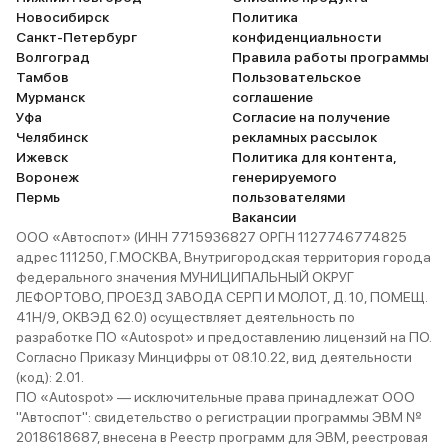
Новосибирск
Политика
Санкт-Петербург
конфиденциальности
Волгоград
Правила работы программы
Тамбов
Пользовательское
Мурманск
соглашение
Уфа
Согласие на получение
Челябинск
рекламных рассылок
Ижевск
Политика для контента,
Воронеж
генерируемого
Пермь
пользователями
Вакансии
ООО «Автоспот» (ИНН 7715936827 ОРГН 1127746774825
адрес 111250, Г.МОСКВА, Внутригородская территория города
федерального значения МУНИЦИПАЛЬНЫЙ ОКРУГ
ЛЕФОРТОВО, ПРОЕЗД ЗАВОДА СЕРП И МОЛОТ, Д. 10, ПОМЕЩ.
41Н/9, ОКВЭД 62.0) осуществляет деятельность по
разработке ПО «Autospot» и предоставлению лицензий на ПО.
Согласно Приказу Минцифры от 08.10.22, вид деятельности
(код): 2.01.
ПО «Autospot» — исключительные права принадлежат ООО
"Автоспот": свидетельство о регистрации программы ЭВМ №
2018618687, внесена в Реестр программ для ЭВМ, реестровая