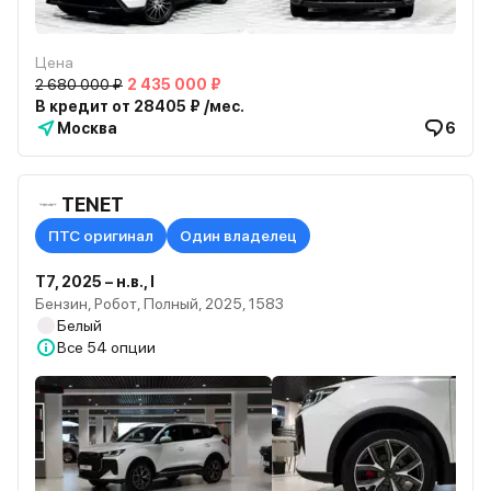
Цена
2 680 000 ₽
2 435 000 ₽
В кредит от 28405 ₽ /мес.
Москва
6
TENET
ПТС оригинал
Один владелец
T7, 2025 – н.в., I
Бензин, Робот, Полный, 2025, 1583
Белый
Все
54 опции