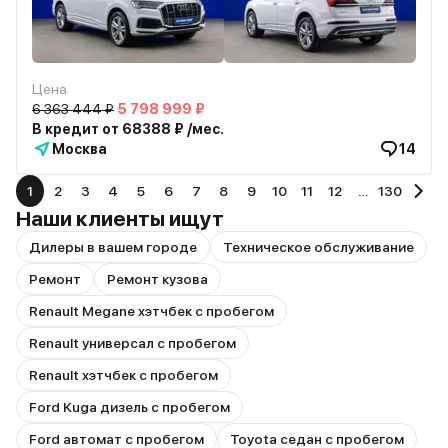
Цена
6 363 444 ₽
5 798 999 ₽
В кредит от 68388 ₽ /мес.
Москва
14
1
2
3
4
5
6
7
8
9
10
11
12
…
130
Наши клиенты ищут
Дилеры в вашем городе
Техническое обслуживание
Ремонт
Ремонт кузова
Renault Megane хэтчбек с пробегом
Renault универсал с пробегом
Renault хэтчбек с пробегом
Ford Kuga дизель с пробегом
Ford автомат с пробегом
Toyota седан с пробегом