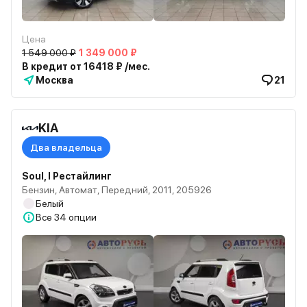
Цена
1 549 000 ₽
1 349 000 ₽
В кредит от 16418 ₽ /мес.
Москва
21
KIA
Два владельца
Soul, I Рестайлинг
Бензин, Автомат, Передний, 2011, 205926
Белый
Все
34 опции