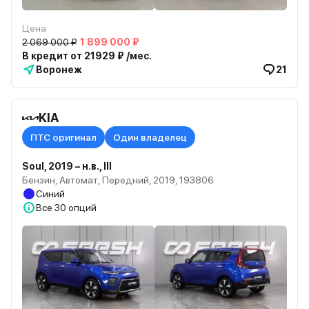
Цена
2 069 000 ₽
1 899 000 ₽
В кредит от 21929 ₽ /мес.
Воронеж
21
KIA
ПТС оригинал
Один владелец
Soul, 2019 – н.в., III
Бензин, Автомат, Передний, 2019, 193806
Синий
Все
30 опций