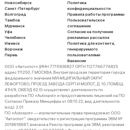
Новосибирск
Политика
Санкт-Петербург
конфиденциальности
Волгоград
Правила работы программы
Тамбов
Пользовательское
Мурманск
соглашение
Уфа
Согласие на получение
Челябинск
рекламных рассылок
Ижевск
Политика для контента,
Воронеж
генерируемого
Пермь
пользователями
Вакансии
ООО «Автоспот» (ИНН 7715936827 ОРГН 1127746774825
адрес 111250, Г.МОСКВА, Внутригородская территория города
федерального значения МУНИЦИПАЛЬНЫЙ ОКРУГ
ЛЕФОРТОВО, ПРОЕЗД ЗАВОДА СЕРП И МОЛОТ, Д. 10, ПОМЕЩ.
41Н/9, ОКВЭД 62.0) осуществляет деятельность по
разработке ПО «Autospot» и предоставлению лицензий на ПО.
Согласно Приказу Минцифры от 08.10.22, вид деятельности
(код): 2.01.
ПО «Autospot» — исключительные права принадлежат ООО
"Автоспот": свидетельство о регистрации программы ЭВМ №
2018618687, внесена в Реестр программ для ЭВМ, реестровая