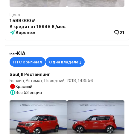
Цена
1 599 000 ₽
В кредит от 16948 ₽ /мес.
Воронеж
21
KIA
ПТС оригинал
Один владелец
Soul, II Рестайлинг
Бензин, Автомат, Передний, 2018, 143556
Красный
Все
53 опции