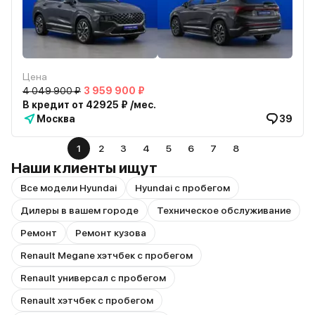
Цена
4 049 900 ₽
3 959 900 ₽
В кредит от 42925 ₽ /мес.
Москва
39
1
2
3
4
5
6
7
8
Наши клиенты ищут
Все модели Hyundai
Hyundai с пробегом
Дилеры в вашем городе
Техническое обслуживание
Ремонт
Ремонт кузова
Renault Megane хэтчбек с пробегом
Renault универсал с пробегом
Renault хэтчбек с пробегом