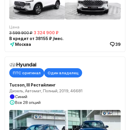
Цена
3 599 900 ₽
3 324 900 ₽
В кредит от 38155 ₽ /мес.
Москва
39
Hyundai
ПТС оригинал
Один владелец
Tucson, III Рестайлинг
Дизель, Автомат, Полный, 2019, 46681
Синий
Все
28 опций