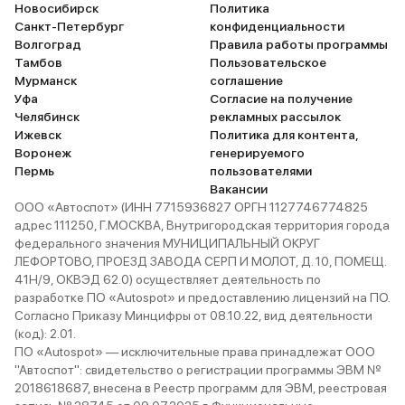
Новосибирск
Политика
Санкт-Петербург
конфиденциальности
Волгоград
Правила работы программы
Тамбов
Пользовательское
Мурманск
соглашение
Уфа
Согласие на получение
Челябинск
рекламных рассылок
Ижевск
Политика для контента,
Воронеж
генерируемого
Пермь
пользователями
Вакансии
ООО «Автоспот» (ИНН 7715936827 ОРГН 1127746774825
адрес 111250, Г.МОСКВА, Внутригородская территория города
федерального значения МУНИЦИПАЛЬНЫЙ ОКРУГ
ЛЕФОРТОВО, ПРОЕЗД ЗАВОДА СЕРП И МОЛОТ, Д. 10, ПОМЕЩ.
41Н/9, ОКВЭД 62.0) осуществляет деятельность по
разработке ПО «Autospot» и предоставлению лицензий на ПО.
Согласно Приказу Минцифры от 08.10.22, вид деятельности
(код): 2.01.
ПО «Autospot» — исключительные права принадлежат ООО
"Автоспот": свидетельство о регистрации программы ЭВМ №
2018618687, внесена в Реестр программ для ЭВМ, реестровая