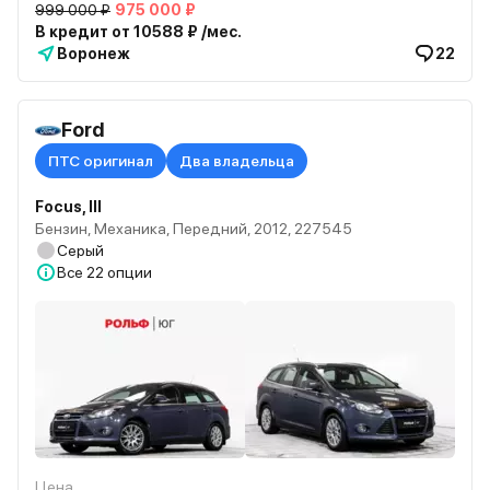
999 000 ₽
975 000 ₽
В кредит от 10588 ₽ /мес.
Воронеж
22
Ford
ПТС оригинал
Два владельца
Focus, III
Бензин, Механика, Передний, 2012, 227545
Серый
Все
22 опции
Цена