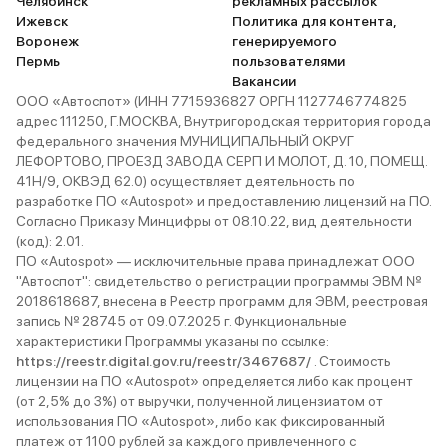
Челябинск
рекламных рассылок
Ижевск
Политика для контента,
Воронеж
генерируемого
Пермь
пользователями
Вакансии
ООО «Автоспот» (ИНН 7715936827 ОРГН 1127746774825
адрес 111250, Г.МОСКВА, Внутригородская территория города
федерального значения МУНИЦИПАЛЬНЫЙ ОКРУГ
ЛЕФОРТОВО, ПРОЕЗД ЗАВОДА СЕРП И МОЛОТ, Д. 10, ПОМЕЩ.
41Н/9, ОКВЭД 62.0) осуществляет деятельность по
разработке ПО «Autospot» и предоставлению лицензий на ПО.
Согласно Приказу Минцифры от 08.10.22, вид деятельности
(код): 2.01.
ПО «Autospot» — исключительные права принадлежат ООО
"Автоспот": свидетельство о регистрации программы ЭВМ №
2018618687, внесена в Реестр программ для ЭВМ, реестровая
запись № 28745 от 09.07.2025 г. Функциональные
характеристики Программы указаны по ссылке:
https://reestr.digital.gov.ru/reestr/3467687/
. Стоимость
лицензии на ПО «Autospot» определяется либо как процент
(от 2,5% до 3%) от выручки, полученной лицензиатом от
использования ПО «Autospot», либо как фиксированный
платеж от 1100 рублей за каждого привлеченного с