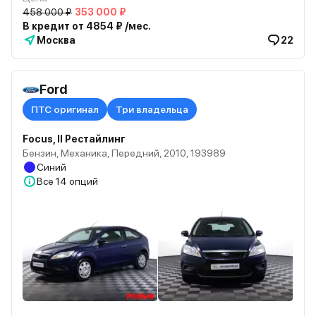
458 000 ₽
353 000 ₽
В кредит от 4854 ₽ /мес.
Москва
22
Ford
ПТС оригинал
Три владельца
Focus, II Рестайлинг
Бензин, Механика, Передний, 2010, 193989
Синий
Все
14 опций