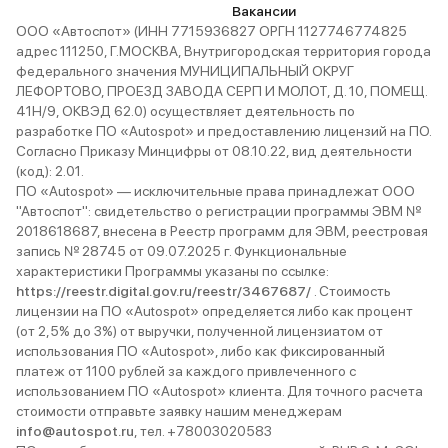
Вакансии
ООО «Автоспот» (ИНН 7715936827 ОРГН 1127746774825
адрес 111250, Г.МОСКВА, Внутригородская территория города
федерального значения МУНИЦИПАЛЬНЫЙ ОКРУГ
ЛЕФОРТОВО, ПРОЕЗД ЗАВОДА СЕРП И МОЛОТ, Д. 10, ПОМЕЩ.
41Н/9, ОКВЭД 62.0) осуществляет деятельность по
разработке ПО «Autospot» и предоставлению лицензий на ПО.
Согласно Приказу Минцифры от 08.10.22, вид деятельности
(код): 2.01.
ПО «Autospot» — исключительные права принадлежат ООО
"Автоспот": свидетельство о регистрации программы ЭВМ №
2018618687, внесена в Реестр программ для ЭВМ, реестровая
запись № 28745 от 09.07.2025 г. Функциональные
характеристики Программы указаны по ссылке:
https://reestr.digital.gov.ru/reestr/3467687/
. Стоимость
лицензии на ПО «Autospot» определяется либо как процент
(от 2,5% до 3%) от выручки, полученной лицензиатом от
использования ПО «Autospot», либо как фиксированный
платеж от 1100 рублей за каждого привлеченного с
использованием ПО «Autospot» клиента. Для точного расчета
стоимости отправьте заявку нашим менеджерам
info@autospot.ru
, тел. +78003020583