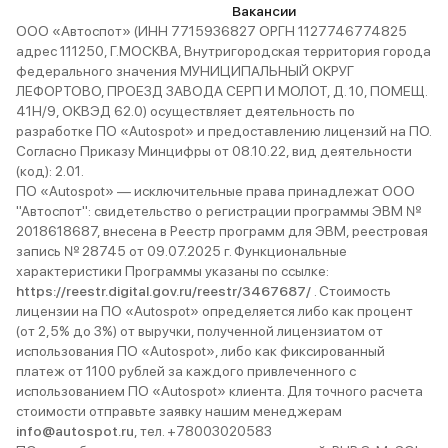
Вакансии
ООО «Автоспот» (ИНН 7715936827 ОРГН 1127746774825
адрес 111250, Г.МОСКВА, Внутригородская территория города
федерального значения МУНИЦИПАЛЬНЫЙ ОКРУГ
ЛЕФОРТОВО, ПРОЕЗД ЗАВОДА СЕРП И МОЛОТ, Д. 10, ПОМЕЩ.
41Н/9, ОКВЭД 62.0) осуществляет деятельность по
разработке ПО «Autospot» и предоставлению лицензий на ПО.
Согласно Приказу Минцифры от 08.10.22, вид деятельности
(код): 2.01.
ПО «Autospot» — исключительные права принадлежат ООО
"Автоспот": свидетельство о регистрации программы ЭВМ №
2018618687, внесена в Реестр программ для ЭВМ, реестровая
запись № 28745 от 09.07.2025 г. Функциональные
характеристики Программы указаны по ссылке:
https://reestr.digital.gov.ru/reestr/3467687/
. Стоимость
лицензии на ПО «Autospot» определяется либо как процент
(от 2,5% до 3%) от выручки, полученной лицензиатом от
использования ПО «Autospot», либо как фиксированный
платеж от 1100 рублей за каждого привлеченного с
использованием ПО «Autospot» клиента. Для точного расчета
стоимости отправьте заявку нашим менеджерам
info@autospot.ru
, тел. +78003020583