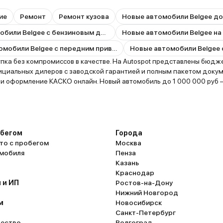
ие
Ремонт
Ремонт кузова
Новые автомобили Belgee до
Новые автомобили Belgee с бензиновым двигателем
Новые автомобили Belgee на
Новые автомобили Belgee с передним приводом
ка без компромиссов в качестве. На Autospot представлены бюджет
ициальных дилеров с заводской гарантией и полным пакетом докум
in и оформление КАСКО онлайн. Новый автомобиль до 1 000 000 руб
обегом
Города
то с пробегом
Москва
омобиля
Пенза
Казань
Краснодар
 и ИП
Ростов-на-Дону
Нижний Новгород
м
Новосибирск
Санкт-Петербург
ество
Волгоград