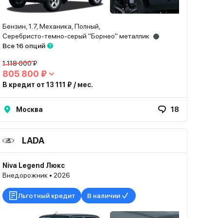
Бензин, 1.7, Механика, Полный,
Серебристо-темно-серый "Борнео" металлик
Все 16 опций
1 118 000 ₽
805 800 ₽
В кредит от 13 111 ₽ / мес.
Москва
18
LADA
Niva Legend Люкс
Внедорожник • 2026
Льготный кредит
В наличии