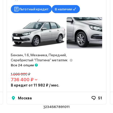
Льготный кредит
В наличии
Бензин, 1.6, Механика, Передний,
Серебристый "Платина" металлик
Все 24 опции
1 006 000 ₽
736 400 ₽
В кредит от 11 982 ₽ / мес.
Москва
51
1
2
3
4
5
6
7
8
9
10
11