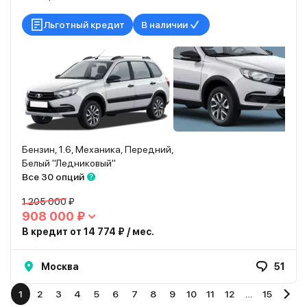
Льготный кредит
В наличии
Бензин, 1.6, Механика, Передний,
Белый "Ледниковый"
Все 30 опций
1 205 000 ₽
908 000 ₽
В кредит от 14 774 ₽ / мес.
Москва
51
1
2
3
4
5
6
7
8
9
10
11
12
…
15