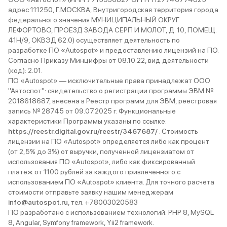
адрес 111250, Г.МОСКВА, Внутригородская территория города
федерального значения МУНИЦИПАЛЬНЫЙ ОКРУГ
ЛЕФОРТОВО, ПРОЕЗД ЗАВОДА СЕРП И МОЛОТ, Д. 10, ПОМЕЩ.
41Н/9, ОКВЭД 62.0) осуществляет деятельность по
разработке ПО «Autospot» и предоставлению лицензий на ПО.
Согласно Приказу Минцифры от 08.10.22, вид деятельности
(код): 2.01.
ПО «Autospot» — исключительные права принадлежат ООО
"Автоспот": свидетельство о регистрации программы ЭВМ №
2018618687, внесена в Реестр программ для ЭВМ, реестровая
запись № 28745 от 09.07.2025 г. Функциональные
характеристики Программы указаны по ссылке:
https://reestr.digital.gov.ru/reestr/3467687/
. Стоимость
лицензии на ПО «Autospot» определяется либо как процент
(от 2,5% до 3%) от выручки, полученной лицензиатом от
использования ПО «Autospot», либо как фиксированный
платеж от 1100 рублей за каждого привлеченного с
использованием ПО «Autospot» клиента. Для точного расчета
стоимости отправьте заявку нашим менеджерам
info@autospot.ru
, тел. +78003020583
ПО разработано с использованием технологий: PHP 8, MySQL
8, Angular, Symfony framework, Yii2 framework.