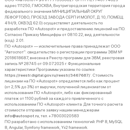
адрес 111250, Г.МОСКВА, Внутригородская территория города
федерального значения МУНИЦИПАЛЬНЫЙ ОКРУГ
ЛЕФОРТОВО, ПРОЕЗД ЗАВОДА СЕРП И МОЛОТ, Д. 10, ПОМЕЩ.
41Н/9, ОКВЭД 62.0) осуществляет деятельность по
разработке ПО «Autospot» и предоставлению лицензий на ПО.
Согласно Приказу Минцифры от 08.10.22, вид деятельности
(код): 2.01.
ПО «Autospot» — исключительные права принадлежат ООО
"Автоспот": свидетельство о регистрации программы ЭВМ №
2018618687, внесена в Реестр программ для ЭВМ, реестровая
запись № 28745 от 09.07.2025 г. Функциональные
характеристики Программы указаны по ссылке:
https://reestr.digital.gov.ru/reestr/3467687/
. Стоимость
лицензии на ПО «Autospot» определяется либо как процент
(от 2,5% до 3%) от выручки, полученной лицензиатом от
использования ПО «Autospot», либо как фиксированный
платеж от 1100 рублей за каждого привлеченного с
использованием ПО «Autospot» клиента. Для точного расчета
стоимости отправьте заявку нашим менеджерам
info@autospot.ru
, тел. +78003020583
ПО разработано с использованием технологий: PHP 8, MySQL
8, Angular, Symfony framework, Yii2 framework.