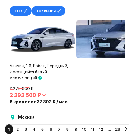
ПТС
В наличии
Бензин, 1.6, Робот, Передний,
Искрящийся белый
Все 67 опций
3 275 000 ₽
2 292 500 ₽
В кредит от 37 302 ₽ / мес.
Москва
1
2
3
4
5
6
7
8
9
10
11
12
…
28