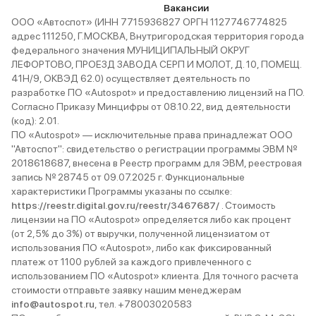
Вакансии
ООО «Автоспот» (ИНН 7715936827 ОРГН 1127746774825
адрес 111250, Г.МОСКВА, Внутригородская территория города
федерального значения МУНИЦИПАЛЬНЫЙ ОКРУГ
ЛЕФОРТОВО, ПРОЕЗД ЗАВОДА СЕРП И МОЛОТ, Д. 10, ПОМЕЩ.
41Н/9, ОКВЭД 62.0) осуществляет деятельность по
разработке ПО «Autospot» и предоставлению лицензий на ПО.
Согласно Приказу Минцифры от 08.10.22, вид деятельности
(код): 2.01.
ПО «Autospot» — исключительные права принадлежат ООО
"Автоспот": свидетельство о регистрации программы ЭВМ №
2018618687, внесена в Реестр программ для ЭВМ, реестровая
запись № 28745 от 09.07.2025 г. Функциональные
характеристики Программы указаны по ссылке:
https://reestr.digital.gov.ru/reestr/3467687/
. Стоимость
лицензии на ПО «Autospot» определяется либо как процент
(от 2,5% до 3%) от выручки, полученной лицензиатом от
использования ПО «Autospot», либо как фиксированный
платеж от 1100 рублей за каждого привлеченного с
использованием ПО «Autospot» клиента. Для точного расчета
стоимости отправьте заявку нашим менеджерам
info@autospot.ru
, тел. +78003020583