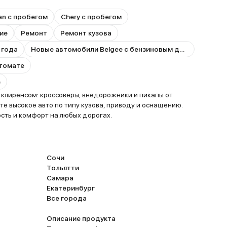
n с пробегом
Chery с пробегом
ие
Ремонт
Ремонт кузова
 года
Новые автомобили Belgee с бензиновым двигателем
втомате
e
 клиренсом: кроссоверы, внедорожники и пикапы от
е высокое авто по типу кузова, приводу и оснащению.
ость и комфорт на любых дорогах.
Сочи
Тольятти
Самара
Екатеринбург
Все города
Описание продукта