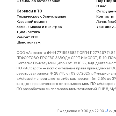
Отзывы об автосалонах
Партнёра
О нас
Сервисы и ТО
Сотруднич
Техническое обслуживание
Контакты
Кузовной ремонт
Личный ка
Замена масла и фильтров
YouTube A
Диагностика
Ремонт КПП
Шиномонтаж
ООО «Автоспот» (ИНН 7715936827 ОРГН 1127746774825
ЛЕФОРТОВО, ПРОЕЗД ЗАВОДА СЕРП И МОЛОТ, Д. 10, ПОМЕЩ
Согласно Приказу Минцифры от 08.10.22, вид деятельности
ПО «Autospot» — исключительные права принадлежат ООО
реестровая запись № 28745 от 09.07.2025 г. Функционал
«Autospot» определяется либо как процент (от 2,5% до 3
каждого привлеченного с использованием ПО «Autospot»
ПО разработано с использованием технологий: PHP 8, MySQL
Ежедневно с 9:00 до 22:00
8 (