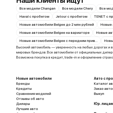
Наши клиенты ищут
Все модели Changan
Все модели Chery
Все мод
Haval с пробегом
Jetour с пробегом
TENET с п
Новые автомобили Belgee до 2 млн рублей
Новые 
Новые автомобили Belgee на вариаторе
Новые ав
Новые автомобили Belgee с передним приводом
Высокий автомобиль — уверенность на любых дорогах и в
мировых брендов. Все автомобили от официальных дилеро
Возможна покупка в кредит, trade-in и оформление стра
Новые автомобили
Авто с пр
Бренды
Каталог ав
Кредиты
Заказ авт
Сравнения моделей
Выкуп
Отзывы об авто
Дилеры
Юр. лицам
Лучшие авто