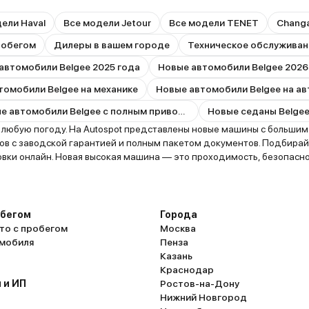
ели Haval
Все модели Jetour
Все модели TENET
Changa
робегом
Дилеры в вашем городе
Техническое обслуживан
автомобили Belgee 2025 года
Новые автомобили Belgee 2026
томобили Belgee на механике
Новые автомобили Belgee на а
Новые автомобили Belgee с полным приводом
Новые седаны Belge
 любую погоду. На Autospot представлены новые машины с большим
в с заводской гарантией и полным пакетом документов. Подбирайт
ховки онлайн. Новая высокая машина — это проходимость, безопасн
обегом
Города
то с пробегом
Москва
омобиля
Пенза
Казань
Краснодар
 и ИП
Ростов-на-Дону
Нижний Новгород