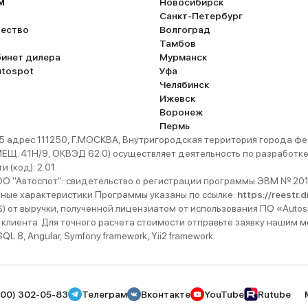
м
Новосибирск
Санкт-Петербург
ество
Волгоград
Тамбов
бинет дилера
Мурманск
utospot
Уфа
Челябинск
Ижевск
Воронеж
Пермь
 адрес 111250, Г.МОСКВА, Внутригородская территория города
. 41Н/9, ОКВЭД 62.0) осуществляет деятельность по разработке 
 (код): 2.01.
 "Автоспот": свидетельство о регистрации программы ЭВМ № 201
ьные характеристики Программы указаны по ссылке:
https://reestr.
%) от выручки, полученной лицензиатом от использования ПО «Autos
 клиента. Для точного расчета стоимости отправьте заявку нашим
 8, Angular, Symfony framework, Yii2 framework.
800) 302-05-83
Телеграм
Вконтакте
YouTube
Rutube