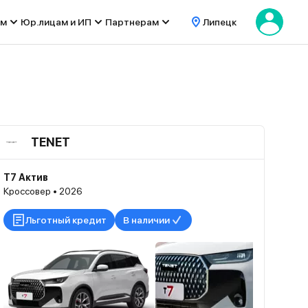
ом
Юр.лицам и ИП
Партнерам
Липецк
TENET
T7 Актив
Кроссовер • 2026
Льготный кредит
В наличии