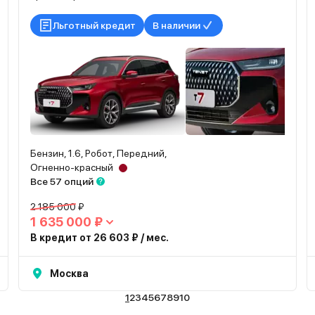
Льготный кредит
В наличии
Бензин, 1.6, Робот, Передний,
Огненно-красный
Все 57 опций
2 185 000 ₽
1 635 000 ₽
В кредит от 26 603 ₽ / мес.
Москва
1
2
3
4
5
6
7
8
9
10