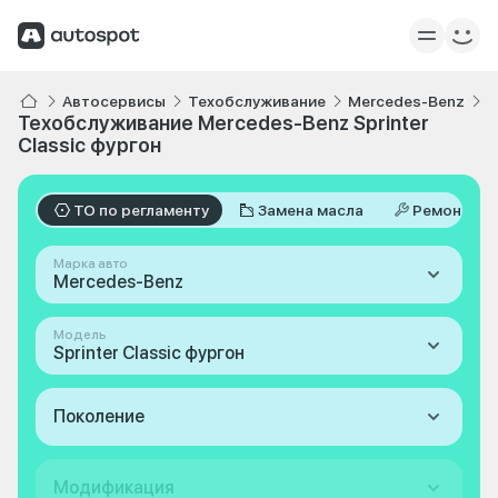
Автосервисы
Техобслуживание
Mercedes-Benz
S
Техобслуживание Mercedes-Benz Sprinter
Classic фургон
ТО по регламенту
Замена масла
Ремонт
Марка авто
Mercedes-Benz
Модель
Sprinter Classic фургон
Поколение
Модификация