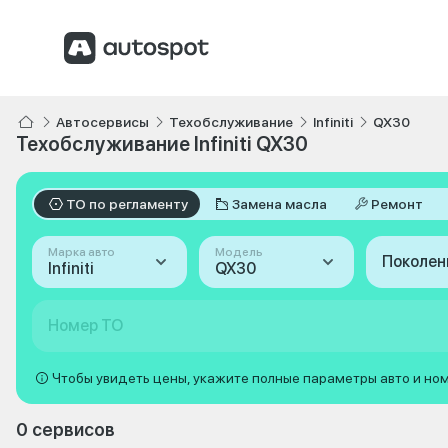
Автосервисы
Техобслуживание
Infiniti
QX30
Техобслуживание Infiniti QX30
ТО по регламенту
Замена масла
Ремонт
Марка авто
Модель
Поколен
Infiniti
QX30
Номер ТО
Чтобы увидеть цены, укажите полные параметры авто и но
0 сервисов