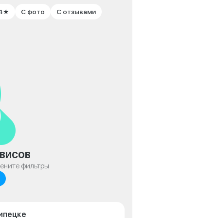
 4★
С фото
С отзывами
висов
мените фильтры
Липецке