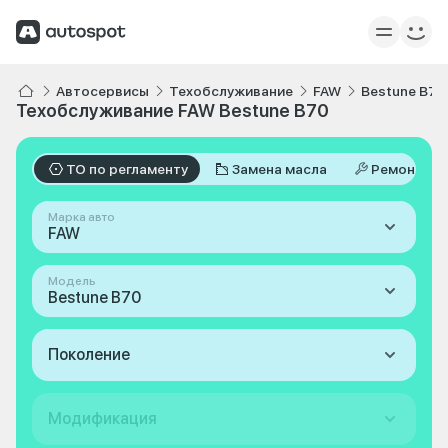
Автосервисы
Техобслуживание
FAW
Bestune B70
Техобслуживание FAW Bestune B70
ТО по регламенту
Замена масла
Ремонт
Марка авто
FAW
Модель
Bestune B70
Поколение
Модификация