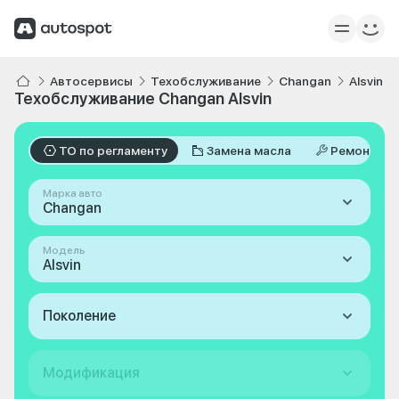
Автосервисы
Техобслуживание
Changan
Alsvin
Техобслуживание Changan Alsvin
ТО по регламенту
Замена масла
Ремонт
Марка авто
Changan
Модель
Alsvin
Поколение
Модификация