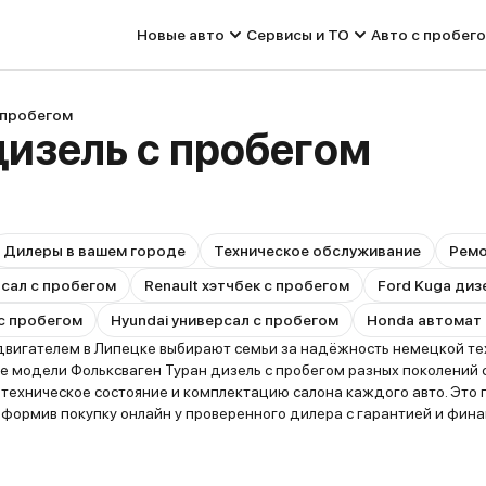
Новые авто
Сервисы и ТО
Авто с пробег
с пробегом
дизель с пробегом
Дилеры в вашем городе
Техническое обслуживание
Рем
рсал с пробегом
Renault хэтчбек с пробегом
Ford Kuga диз
 с пробегом
Hyundai универсал с пробегом
Honda автомат 
вигателем в Липецке выбирают семьи за надёжность немецкой тех
ые модели Фольксваген Туран дизель с пробегом разных поколений 
ь техническое состояние и комплектацию салона каждого авто. Эт
оформив покупку онлайн у проверенного дилера с гарантией и фин