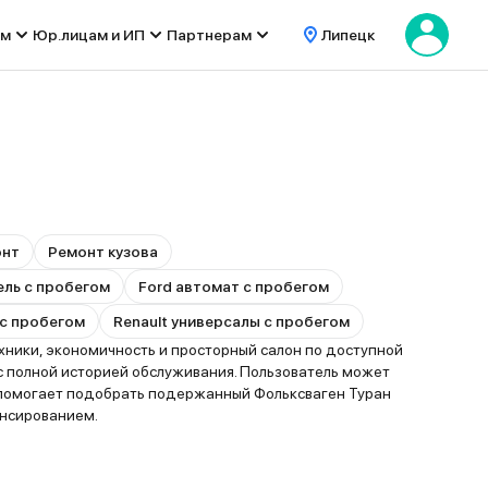
ом
Юр.лицам и ИП
Партнерам
Липецк
онт
Ремонт кузова
ель с пробегом
Ford автомат с пробегом
с пробегом
Renault универсалы с пробегом
ники, экономичность и просторный салон по доступной
с полной историей обслуживания. Пользователь может
о помогает подобрать подержанный Фольксваген Туран
ансированием.