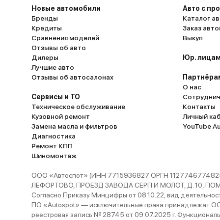
Новые автомобили
Авто с пр
Бренды
Каталог ав
Кредиты
Заказ авт
Сравнения моделей
Выкуп
Отзывы об авто
Дилеры
Юр. лицам
Лучшие авто
Отзывы об автосалонах
Партнёра
О нас
Сервисы и ТО
Сотруднич
Техническое обслуживание
Контакты
Кузовной ремонт
Личный ка
Замена масла и фильтров
YouTube A
Диагностика
Ремонт КПП
Шиномонтаж
ООО «Автоспот» (ИНН 7715936827 ОРГН 1127746774825
ЛЕФОРТОВО, ПРОЕЗД ЗАВОДА СЕРП И МОЛОТ, Д. 10, ПОМЕЩ
Согласно Приказу Минцифры от 08.10.22, вид деятельности
ПО «Autospot» — исключительные права принадлежат ООО
реестровая запись № 28745 от 09.07.2025 г. Функционал