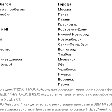
обегом
Города
то с пробегом
Москва
омобиля
Пенза
Казань
Краснодар
 и ИП
Ростов-на-Дону
Нижний Новгород
м
Новосибирск
Санкт-Петербург
ество
Волгоград
Тамбов
бинет дилера
Мурманск
utospot
Уфа
Челябинск
Ижевск
Воронеж
Пермь
 адрес 111250, Г.МОСКВА, Внутригородская территория города
. 41Н/9, ОКВЭД 62.0) осуществляет деятельность по разработке 
 (код): 2.01.
 "Автоспот": свидетельство о регистрации программы ЭВМ № 201
ьные характеристики Программы указаны по ссылке:
https://reestr.