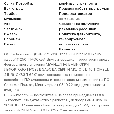
Санкт-Петербург
конфиденциальности
Волгоград
Правила работы программы
Тамбов
Пользовательское
Мурманск
соглашение
Уфа
Согласие на получение
Челябинск
рекламных рассылок
Ижевск
Политика для контента,
Воронеж
генерируемого
Пермь
пользователями
Вакансии
ООО «Автоспот» (ИНН 7715936827 ОРГН 1127746774825
адрес 111250, Г.МОСКВА, Внутригородская территория города
федерального значения МУНИЦИПАЛЬНЫЙ ОКРУГ
ЛЕФОРТОВО, ПРОЕЗД ЗАВОДА СЕРП И МОЛОТ, Д. 10, ПОМЕЩ.
41Н/9, ОКВЭД 62.0) осуществляет деятельность по
разработке ПО «Autospot» и предоставлению лицензий на ПО.
Согласно Приказу Минцифры от 08.10.22, вид деятельности
(код): 2.01.
ПО «Autospot» — исключительные права принадлежат ООО
"Автоспот": свидетельство о регистрации программы ЭВМ №
2018618687, внесена в Реестр программ для ЭВМ, реестровая
запись № 28745 от 09.07.2025 г. Функциональные