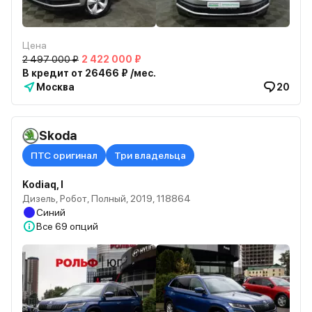
Цена
2 497 000 ₽
2 422 000 ₽
В кредит от 26466 ₽ /мес.
Москва
20
Skoda
ПТС оригинал
Три владельца
Kodiaq, I
Дизель, Робот, Полный, 2019, 118864
Синий
Все
69 опций