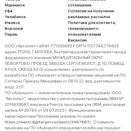
Мурманск
соглашение
Уфа
Согласие на получение
Челябинск
рекламных рассылок
Ижевск
Политика для контента,
Воронеж
генерируемого
Пермь
пользователями
Вакансии
ООО «Автоспот» (ИНН 7715936827 ОРГН 1127746774825
адрес 111250, Г.МОСКВА, Внутригородская территория города
федерального значения МУНИЦИПАЛЬНЫЙ ОКРУГ
ЛЕФОРТОВО, ПРОЕЗД ЗАВОДА СЕРП И МОЛОТ, Д. 10, ПОМЕЩ.
41Н/9, ОКВЭД 62.0) осуществляет деятельность по
разработке ПО «Autospot» и предоставлению лицензий на ПО.
Согласно Приказу Минцифры от 08.10.22, вид деятельности
(код): 2.01.
ПО «Autospot» — исключительные права принадлежат ООО
"Автоспот": свидетельство о регистрации программы ЭВМ №
2018618687, внесена в Реестр программ для ЭВМ, реестровая
запись № 28745 от 09.07.2025 г. Функциональные
характеристики Программы указаны по ссылке:
https://reestr.digital.gov.ru/reestr/3467687/
. Стоимость
лицензии на ПО «Autospot» определяется либо как процент