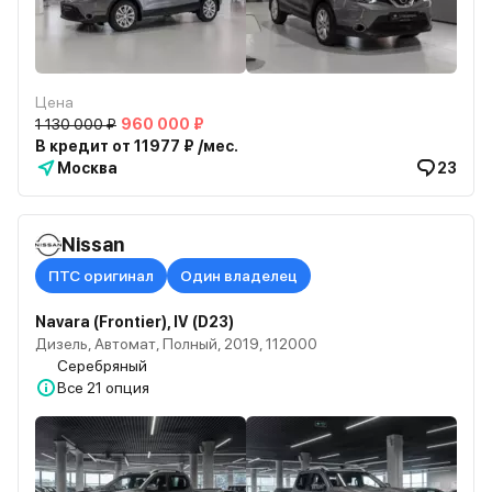
Цена
1 130 000 ₽
960 000 ₽
В кредит от 11977 ₽ /мес.
Москва
23
Nissan
ПТС оригинал
Один владелец
Navara (Frontier), IV (D23)
Дизель, Автомат, Полный, 2019, 112000
Серебряный
Все
21 опция