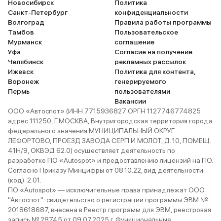
Новосибирск
Политика
Санкт-Петербург
конфиденциальности
Волгоград
Правила работы программы
Тамбов
Пользовательское
Мурманск
соглашение
Уфа
Согласие на получение
Челябинск
рекламных рассылок
Ижевск
Политика для контента,
Воронеж
генерируемого
Пермь
пользователями
Вакансии
ООО «Автоспот» (ИНН 7715936827 ОРГН 1127746774825
адрес 111250, Г.МОСКВА, Внутригородская территория города
федерального значения МУНИЦИПАЛЬНЫЙ ОКРУГ
ЛЕФОРТОВО, ПРОЕЗД ЗАВОДА СЕРП И МОЛОТ, Д. 10, ПОМЕЩ.
41Н/9, ОКВЭД 62.0) осуществляет деятельность по
разработке ПО «Autospot» и предоставлению лицензий на ПО.
Согласно Приказу Минцифры от 08.10.22, вид деятельности
(код): 2.01.
ПО «Autospot» — исключительные права принадлежат ООО
"Автоспот": свидетельство о регистрации программы ЭВМ №
2018618687, внесена в Реестр программ для ЭВМ, реестровая
запись № 28745 от 09.07.2025 г. Функциональные