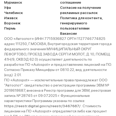
Мурманск
соглашение
Уфа
Согласие на получение
Челябинск
рекламных рассылок
Ижевск
Политика для контента,
Воронеж
генерируемого
Пермь
пользователями
Вакансии
ООО «Автоспот» (ИНН 7715936827 ОРГН 1127746774825
адрес 111250, Г.МОСКВА, Внутригородская территория города
федерального значения МУНИЦИПАЛЬНЫЙ ОКРУГ
ЛЕФОРТОВО, ПРОЕЗД ЗАВОДА СЕРП И МОЛОТ, Д. 10, ПОМЕЩ.
41Н/9, ОКВЭД 62.0) осуществляет деятельность по
разработке ПО «Autospot» и предоставлению лицензий на ПО.
Согласно Приказу Минцифры от 08.10.22, вид деятельности
(код): 2.01.
ПО «Autospot» — исключительные права принадлежат ООО
"Автоспот": свидетельство о регистрации программы ЭВМ №
2018618687, внесена в Реестр программ для ЭВМ, реестровая
запись № 28745 от 09.07.2025 г. Функциональные
характеристики Программы указаны по ссылке:
https://reestr.digital.gov.ru/reestr/3467687/
. Стоимость
лицензии на ПО «Autospot» определяется либо как процент