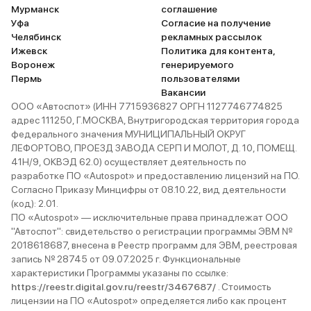
Мурманск
соглашение
Уфа
Согласие на получение
Челябинск
рекламных рассылок
Ижевск
Политика для контента,
Воронеж
генерируемого
Пермь
пользователями
Вакансии
ООО «Автоспот» (ИНН 7715936827 ОРГН 1127746774825
адрес 111250, Г.МОСКВА, Внутригородская территория города
федерального значения МУНИЦИПАЛЬНЫЙ ОКРУГ
ЛЕФОРТОВО, ПРОЕЗД ЗАВОДА СЕРП И МОЛОТ, Д. 10, ПОМЕЩ.
41Н/9, ОКВЭД 62.0) осуществляет деятельность по
разработке ПО «Autospot» и предоставлению лицензий на ПО.
Согласно Приказу Минцифры от 08.10.22, вид деятельности
(код): 2.01.
ПО «Autospot» — исключительные права принадлежат ООО
"Автоспот": свидетельство о регистрации программы ЭВМ №
2018618687, внесена в Реестр программ для ЭВМ, реестровая
запись № 28745 от 09.07.2025 г. Функциональные
характеристики Программы указаны по ссылке:
https://reestr.digital.gov.ru/reestr/3467687/
. Стоимость
лицензии на ПО «Autospot» определяется либо как процент