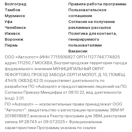
Волгоград
Правила работы программы
Тамбов
Пользовательское
Мурманск
соглашение
Уфа
Согласие на получение
Челябинск
рекламных рассылок
Ижевск
Политика для контента,
Воронеж
генерируемого
Пермь
пользователями
Вакансии
ООО «Автоспот» (ИНН 7715936827 ОРГН 1127746774825
адрес 111250, Г.МОСКВА, Внутригородская территория города
федерального значения МУНИЦИПАЛЬНЫЙ ОКРУГ
ЛЕФОРТОВО, ПРОЕЗД ЗАВОДА СЕРП И МОЛОТ, Д. 10, ПОМЕЩ.
41Н/9, ОКВЭД 62.0) осуществляет деятельность по
разработке ПО «Autospot» и предоставлению лицензий на ПО.
Согласно Приказу Минцифры от 08.10.22, вид деятельности
(код): 2.01.
ПО «Autospot» — исключительные права принадлежат ООО
"Автоспот": свидетельство о регистрации программы ЭВМ №
2018618687, внесена в Реестр программ для ЭВМ, реестровая
запись № 28745 от 09.07.2025 г. Функциональные
характеристики Программы указаны по ссылке: