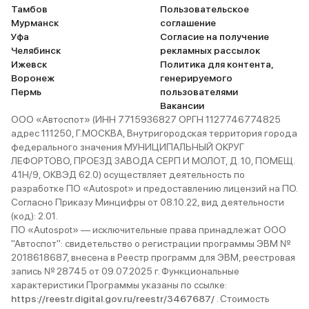
Тамбов
Пользовательское
Мурманск
соглашение
Уфа
Согласие на получение
Челябинск
рекламных рассылок
Ижевск
Политика для контента,
Воронеж
генерируемого
Пермь
пользователями
Вакансии
ООО «Автоспот» (ИНН 7715936827 ОРГН 1127746774825
адрес 111250, Г.МОСКВА, Внутригородская территория города
федерального значения МУНИЦИПАЛЬНЫЙ ОКРУГ
ЛЕФОРТОВО, ПРОЕЗД ЗАВОДА СЕРП И МОЛОТ, Д. 10, ПОМЕЩ.
41Н/9, ОКВЭД 62.0) осуществляет деятельность по
разработке ПО «Autospot» и предоставлению лицензий на ПО.
Согласно Приказу Минцифры от 08.10.22, вид деятельности
(код): 2.01.
ПО «Autospot» — исключительные права принадлежат ООО
"Автоспот": свидетельство о регистрации программы ЭВМ №
2018618687, внесена в Реестр программ для ЭВМ, реестровая
запись № 28745 от 09.07.2025 г. Функциональные
характеристики Программы указаны по ссылке:
https://reestr.digital.gov.ru/reestr/3467687/
. Стоимость