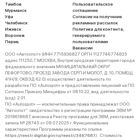
Тамбов
Пользовательское
Мурманск
соглашение
Уфа
Согласие на получение
Челябинск
рекламных рассылок
Ижевск
Политика для контента,
Воронеж
генерируемого
Пермь
пользователями
Вакансии
ООО «Автоспот» (ИНН 7715936827 ОРГН 1127746774825
адрес 111250, Г.МОСКВА, Внутригородская территория города
федерального значения МУНИЦИПАЛЬНЫЙ ОКРУГ
ЛЕФОРТОВО, ПРОЕЗД ЗАВОДА СЕРП И МОЛОТ, Д. 10, ПОМЕЩ.
41Н/9, ОКВЭД 62.0) осуществляет деятельность по
разработке ПО «Autospot» и предоставлению лицензий на ПО.
Согласно Приказу Минцифры от 08.10.22, вид деятельности
(код): 2.01.
ПО «Autospot» — исключительные права принадлежат ООО
"Автоспот": свидетельство о регистрации программы ЭВМ №
2018618687, внесена в Реестр программ для ЭВМ, реестровая
запись № 28745 от 09.07.2025 г. Функциональные
характеристики Программы указаны по ссылке:
https://reestr.digital.gov.ru/reestr/3467687/
. Стоимость