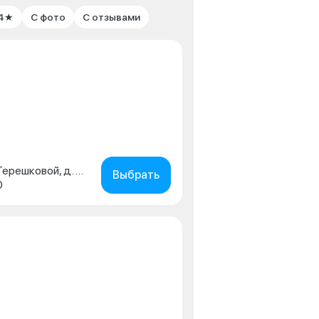
 4★
С фото
С отзывами
г. Липецк, ул. Валентины Терешковой, д. 39
Выбрать
0