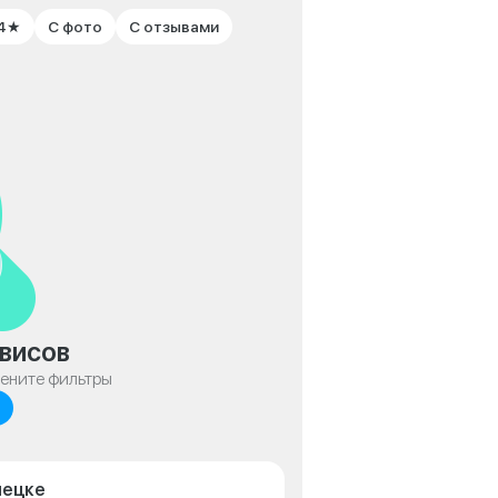
 4★
С фото
С отзывами
висов
мените фильтры
пецке