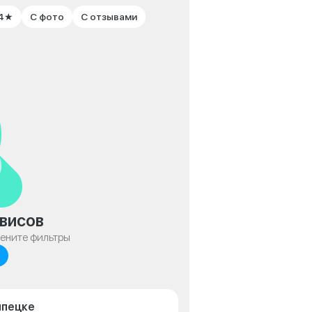
 4★
С фото
С отзывами
висов
мените фильтры
ипецке