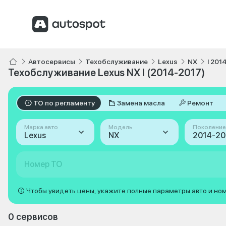
Автосервисы
Техобслуживание
Lexus
NX
I 201
Техобслуживание Lexus NX I (2014-2017)
ТО по регламенту
Замена масла
Ремонт
Марка авто
Модель
Поколение
Lexus
NX
2014-201
Номер ТО
Чтобы увидеть цены, укажите полные параметры авто и но
0 сервисов