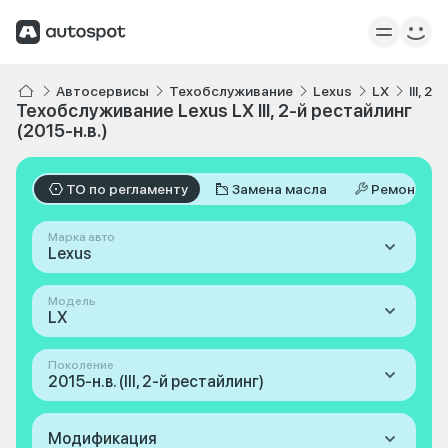
Автосервисы
Техобслуживание
Lexus
LX
III, 2
Техобслуживание Lexus LX III, 2-й рестайлинг
(2015-н.в.)
ТО по регламенту
Замена масла
Ремонт
Марка авто
Lexus
Модель
LX
Поколение
2015-н.в. (III, 2-й рестайлинг)
Модификация