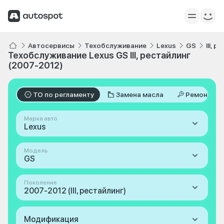
Автосервисы
Техобслуживание
Lexus
GS
III, 
Техобслуживание Lexus GS III, рестайлинг
(2007-2012)
ТО по регламенту
Замена масла
Ремонт
Марка авто
Lexus
Модель
GS
Поколение
2007-2012 (III, рестайлинг)
Модификация