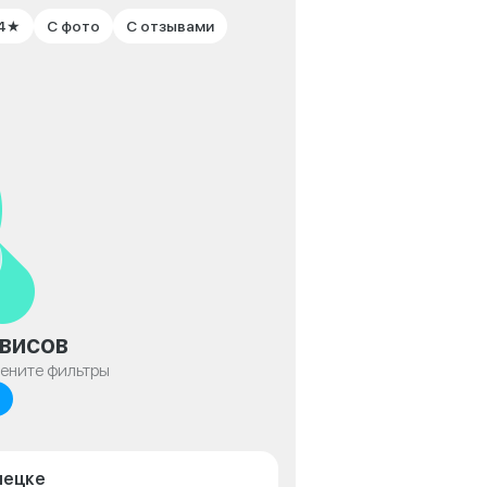
 4★
С фото
С отзывами
висов
мените фильтры
пецке