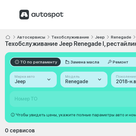
Автосервисы
Техобслуживание
Jeep
Renegade
Техобслуживание Jeep Renegade I, рестайлинг
ТО по регламенту
Замена масла
Ремонт
Марка авто
Модель
Поколение
Jeep
Renegade
Номер ТО
Чтобы увидеть цены, укажите полные параметры авто и но
0 сервисов