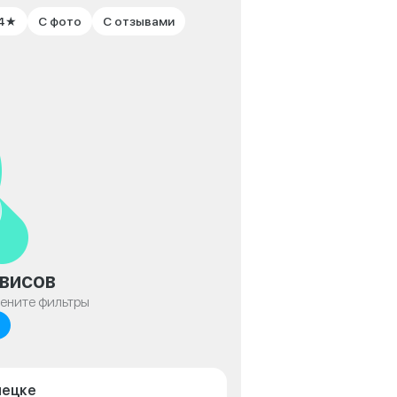
 4★
С фото
С отзывами
висов
мените фильтры
пецке