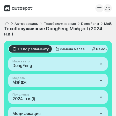
Автосервисы
Техобслуживание
DongFeng
Мэйд
Техобслуживание DongFeng Мэйдж I (2024-
н.в.)
ТО по регламенту
Замена масла
Ремонт
Марка авто
DongFeng
Модель
Мэйдж
Поколение
2024-н.в. (I)
Модификация