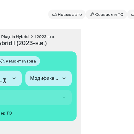
Новые авто
Сервисы и ТО
 Plug-in Hybrid
I 2023-н.в.
rid I (2023-н.в.)
Ремонт кузова
Модификация
 (I)
мер ТО