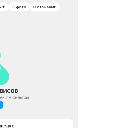
 4★
С фото
С отзывами
висов
мените фильтры
ипецке