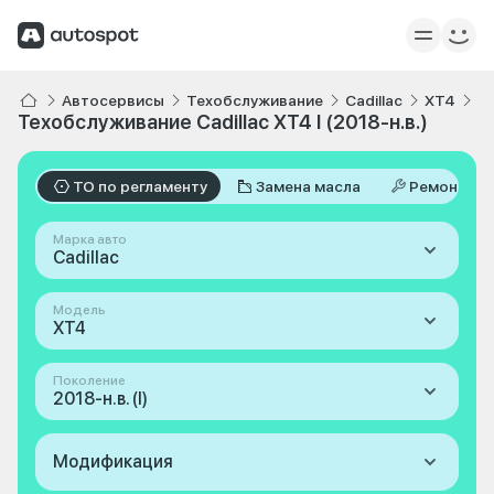
Автосервисы
Техобслуживание
Cadillac
XT4
I 
Техобслуживание Cadillac XT4 I (2018-н.в.)
ТО по регламенту
Замена масла
Ремонт
Марка авто
Cadillac
Модель
XT4
Поколение
2018-н.в. (I)
Модификация