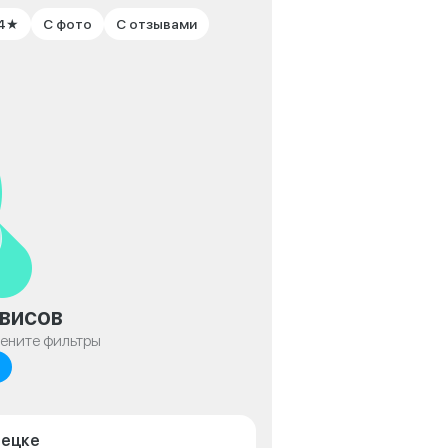
 4★
С фото
С отзывами
висов
мените фильтры
пецке