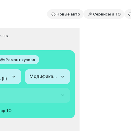
Новые авто
Сервисы и ТО
9-н.в.
Ремонт кузова
Модификация
(II)
мер ТО