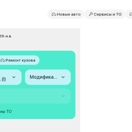
Новые авто
Сервисы и ТО
19-н.в.
Ремонт кузова
Модификация
 (I)
мер ТО