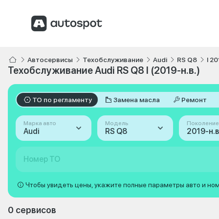
Автосервисы
Техобслуживание
Audi
RS Q8
I 20
Техобслуживание Audi RS Q8 I (2019-н.в.)
ТО по регламенту
Замена масла
Ремонт
Марка авто
Модель
Поколение
Audi
RS Q8
2019-н.в.
Номер ТО
Чтобы увидеть цены, укажите полные параметры авто и но
0 сервисов