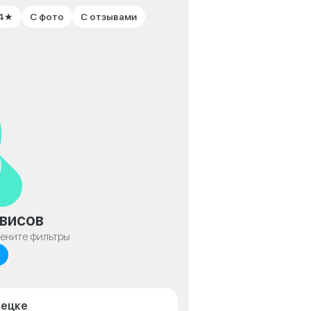
 4★
С фото
С отзывами
висов
мените фильтры
пецке